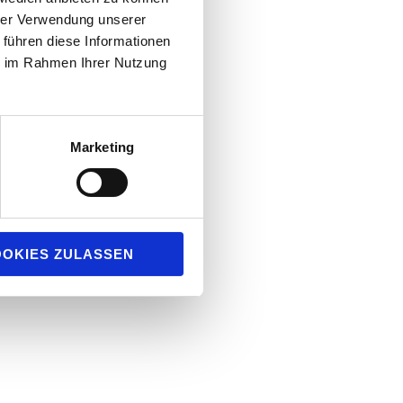
hrer Verwendung unserer
 führen diese Informationen
ie im Rahmen Ihrer Nutzung
Marketing
s. Die Anlage wurde im Herbst 2022 fertiggestellt und
 dann auch am Zielort Krefeld wieder in Betrieb
füllt wurden.
OKIES ZULASSEN
r als die im Projekt erwartete Effizienz.