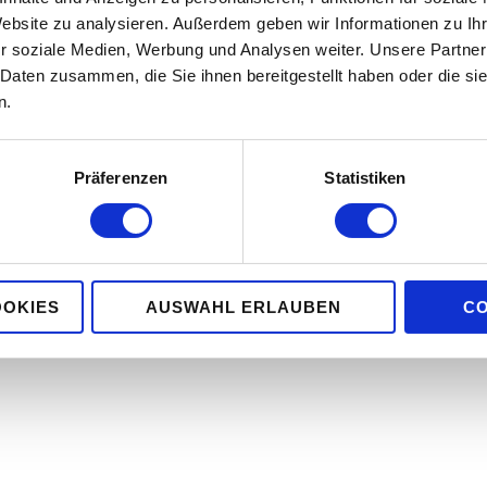
etische-biomassenutzung.de/
Website zu analysieren. Außerdem geben wir Informationen zu I
r soziale Medien, Werbung und Analysen weiter. Unsere Partner
 Daten zusammen, die Sie ihnen bereitgestellt haben oder die s
n.
Präferenzen
Statistiken
ifikation einer Methanreformeranlage für den direkten Einsatz mit Bioga
ühjahr 2023 wurde sie nach Erteilung der Baugenehmigung und Integration
hen zwei Jahre lang optimiert und modifiziert, bis die Projektziele überer
OOKIES
AUSWAHL ERLAUBEN
CO
ich ausgelegten Nennleistung und mit 60 % Kaltgaswirkungsgrad auch meh
strator-Tankstelle zur Abfüllanlage für Flaschenbündel umgerüstet.
, dass sich derzeit in der Antragstellung befindet.
geladen werden: