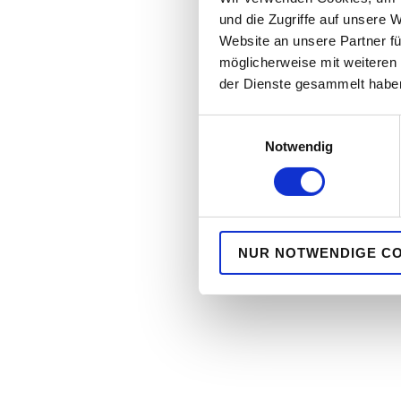
Mehr zum Förderprogramm unter
https://www.energ
und die Zugriffe auf unsere 
Website an unsere Partner fü
möglicherweise mit weiteren
der Dienste gesammelt habe
Ergebnisse
Einwilligungsauswahl
Notwendig
Der Projektstart von BioH2Ref begann 2022 mit der Mod
erstmalig mit Erdgas zu Testzwecken betrieben, im Fr
genommen.
Die Anlage wurde dort mit einer Vielzahl an Versuchsrei
NUR NOTWENDIGE C
Die Reformeranlage schafft heute 115 % der ursprüngl
In 2025 wurde die Anlage automatisiert und die Demon
2026 startet voraussichtlich das Folgeprojekt BioH2Evo
Der vollständige Abschlussbericht kann hier herunter