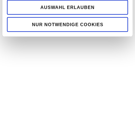
Palladiummembrantechnologie ermittelt wer-den. Limitierender
AUSWAHL ERLAUBEN
Faktor ist v.a. die begrenzte Abscheideeffizeinz der Membran
durch den hohen Stickstoffgehalt im Gas. Es wurden daher
weitere Varianten untersucht, die auf den Einsatz von
NUR NOTWENDIGE COOKIES
Hackschnitzeln erweitert wurden, da hier derzeit F&E-Tätigkeiten
zum kommerziellen Einsatz von Sauerstoff als
Vergasungsmittel laufen. Durch das Wegfallen von Stickstoff
und die somit deutlich leichtere Gastrennung konnte ein
Kaltgaswirkungsgrad von Brennstoff zu Wasserstoff von bis
zu 51 % ermittelt werden. Unter Einbezug des zusätzlichen
Stromverbrauches zur Sauerstoffgewinnung kann der
Gesamtwirkungsgrad eines solchen Systems inkl.
Hochdruckkompression ca. 46 % erreichen.
Die Technologie der Sauerstoffvergasung wird von der
Burkhardt GmbH
im Nachfolgeprojekt
WasteWood2Fuel
erarbeitet, so dass neben der Flüssigkraftstoffsynthese auch
die Realisierung der Wasserstoffgewinnung anhand der in
BiDRoGen erarbeiteten Shiftreaktortechnik möglich wird, wie in
den ursprünglichen Projektzielen verfasst.