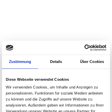
Teilvorhaben: Aufstellung
und Versuchsbetrieb einer
Pilotanlage
Im Teilvorhaben der BtX energy GmbH wird unsere AutAllo-
Pilotanlage um eine Aufbereitung und Wassergas-Shift-Stufe
erweitert, um Wasserstoffreiches Synthesegas zu erzeugen.
Zustimmung
Details
Über Cookies
Anschließend wird die Anlage in einer gemeinsamen
Containerlösung integriert.
Diese Webseite verwendet Cookies
Das Teilvorhaben wird vom Bundesministerium für Wirtschaft
und Energie mit 225.963 € gefördert.
Wir verwenden Cookies, um Inhalte und Anzeigen zu
personalisieren, Funktionen für soziale Medien anbieten
Mehr zum Förderprogramm unter
https://www.energetische-
zu können und die Zugriffe auf unsere Website zu
biomassenutzung.de/
analysieren. Außerdem geben wir Informationen zu Ihrer
Verwendung unserer Website an unsere Partner für