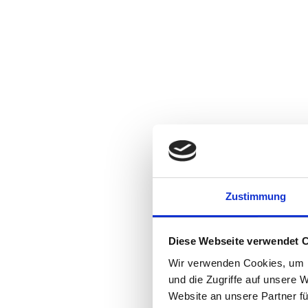
Zugriff durch Dritte ist nicht möglich.
Hinweis zur verantwortlichen S
Die verantwortliche Stelle für die Datenverarbeitung auf
BtX Energy GmbH
Andy Gradel
Albert-Einstein-Straße 1
95028 Hof
Telefon: +491712642839
E-Mail: andy.gradel@btx-energy.de
Zustimmung
Verantwortliche Stelle ist die natürliche oder jurist
(z. B. Namen, E-Mail-Adressen o. Ä.) entscheidet.
Speicherdauer
Diese Webseite verwendet 
Wir verwenden Cookies, um I
Soweit innerhalb dieser Datenschutzerklärung keine s
und die Zugriffe auf unsere 
Datenverarbeitung entfällt. Wenn Sie ein berechtigtes
Website an unsere Partner fü
wir keinen anderen rechtlich zulässigen Gründe für d