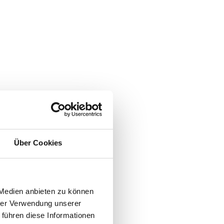
Über Cookies
 Mittel der Verarbeitung von personenbezogenen Daten
 Medien anbieten zu können
en Daten bei uns, bis der Zweck für die
hrer Verwendung unserer
ung widerrufen, werden Ihre Daten gelöscht, sofern
 führen diese Informationen
handelsrechtliche Aufbewahrungsfristen); im