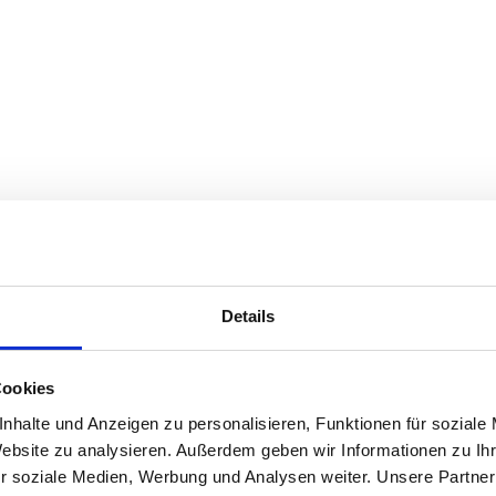
telle
 dieser Website ist:
Details
ische Person, die allein oder gemeinsam mit anderen über die Zwecke und
Cookies
nhalte und Anzeigen zu personalisieren, Funktionen für soziale
peziellere Speicherdauer genannt wurde, verbleiben Ihre personenbezogen
Website zu analysieren. Außerdem geben wir Informationen zu I
 Löschersuchen geltend machen oder eine Einwilligung zur Datenverarbeit
r soziale Medien, Werbung und Analysen weiter. Unsere Partner
ie Speicherung Ihrer personenbezogenen Daten haben (z.B. steuer- oder 